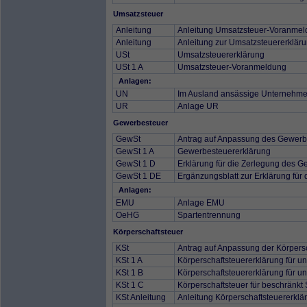
Umsatzsteuer
Anleitung
Anleitung Umsatzsteuer-Voranme
Anleitung
Anleitung zur Umsatzsteuererklär
USt
Umsatzsteuererklärung
USt 1 A
Umsatzsteuer-Voranmeldung
Anlagen:
UN
Im Ausland ansässige Unternehme
UR
Anlage UR
Gewerbesteuer
GewSt
Antrag auf Anpassung des Gewerbe
GewSt 1 A
Gewerbesteuererklärung
GewSt 1 D
Erklärung für die Zerlegung des 
GewSt 1 DE
Ergänzungsblatt zur Erklärung für
Anlagen:
EMU
Anlage EMU
OeHG
Spartentrennung
Körperschaftsteuer
KSt
Antrag auf Anpassung der Körpers
KSt 1 A
Körperschaftsteuererklärung für unb
KSt 1 B
Körperschaftsteuererklärung für unb
KSt 1 C
Körperschaftsteuer für beschränkt 
KSt Anleitung
Anleitung Körperschaftsteuererkl