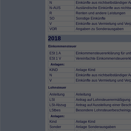
N
Einkünfte aus nichtselbständiger A
N-AUS
Ausländische Einkünfte aus nichtse
R
Renten und andere Leistungen
SO
Sonstige Einkünfte
V
Einkünfte aus Vermietung und Ver
VOR
Angaben zu Sonderausgaben
2018
Einkommensteuer
ESt 1 A
Einkommensteuererklärung für unb
ESt 1 V
Vereinfachte Einkommensteuererkl
Anlagen:
KIND
Anlage Kind
N
Einkünfte aus nichtselbständiger A
V
Einkünfte aus Vermietung und Ver
Lohnsteuer
Anleitung
Anleitung
LSt
Antrag auf Lohnsteuerermäßigung
LSt-Abzug
Antrag auf Ausstellung einer Besc
LStbes
Besondere Lohnsteuerbescheinig
Anlagen:
Kind
Anlage Kind
Sonder
Anlage Sonderausgaben