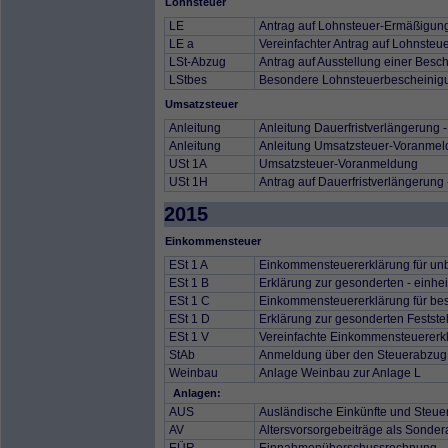
Lohnsteuer
LE
Antrag auf Lohnsteuer-Ermäßigun
LE a
Vereinfachter Antrag auf Lohnste
LSt-Abzug
Antrag auf Ausstellung einer Besc
LStbes
Besondere Lohnsteuerbescheinig
Umsatzsteuer
Anleitung
Anleitung Dauerfristverlängerung
Anleitung
Anleitung Umsatzsteuer-Voranme
USt 1A
Umsatzsteuer-Voranmeldung
USt 1H
Antrag auf Dauerfristverlängerun
2015
Einkommensteuer
ESt 1 A
Einkommensteuererklärung für unb
ESt 1 B
Erklärung zur gesonderten - einhei
ESt 1 C
Einkommensteuererklärung für besc
ESt 1 D
Erklärung zur gesonderten Festste
ESt 1 V
Vereinfachte Einkommensteuererkl
StAb
Anmeldung über den Steuerabzug b
Weinbau
Anlage Weinbau zur Anlage L
Anlagen:
AUS
Ausländische Einkünfte und Steue
AV
Altersvorsorgebeiträge als Sonde