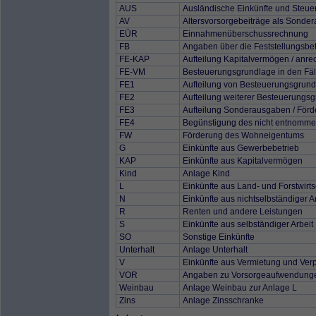
AUS
Ausländische Einkünfte und Steue
AV
Altersvorsorgebeiträge als Sonde
EÜR
Einnahmenüberschussrechnung
FB
Angaben über die Feststellungsbet
FE-KAP
Aufteilung Kapitalvermögen / anr
FE-VM
Besteuerungsgrundlage in den Fäl
FE1
Aufteilung von Besteuerungsgrun
FE2
Aufteilung weiterer Besteuerungs
FE3
Aufteilung Sonderausgaben / Fö
FE4
Begünstigung des nicht entnomme
FW
Förderung des Wohneigentums
G
Einkünfte aus Gewerbebetrieb
KAP
Einkünfte aus Kapitalvermögen
Kind
Anlage Kind
L
Einkünfte aus Land- und Forstwirts
N
Einkünfte aus nichtselbständiger A
R
Renten und andere Leistungen
S
Einkünfte aus selbständiger Arbeit
SO
Sonstige Einkünfte
Unterhalt
Anlage Unterhalt
V
Einkünfte aus Vermietung und Ver
VOR
Angaben zu Vorsorgeaufwendung
Weinbau
Anlage Weinbau zur Anlage L
Zins
Anlage Zinsschranke