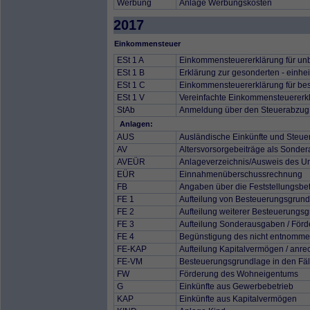
Werbung
Anlage Werbungskosten
2017
Einkommensteuer
ESt 1 A
Einkommensteuererklärung für unb
ESt 1 B
Erklärung zur gesonderten - einhei
ESt 1 C
Einkommensteuererklärung für besc
ESt 1 V
Vereinfachte Einkommensteuererkl
StAb
Anmeldung über den Steuerabzug b
Anlagen:
AUS
Ausländische Einkünfte und Steue
AV
Altersvorsorgebeiträge als Sonde
AVEÜR
Anlageverzeichnis/Ausweis des 
EÜR
Einnahmenüberschussrechnung
FB
Angaben über die Feststellungsbet
FE 1
Aufteilung von Besteuerungsgrun
FE 2
Aufteilung weiterer Besteuerungs
FE 3
Aufteilung Sonderausgaben / Fö
FE 4
Begünstigung des nicht entnomme
FE-KAP
Aufteilung Kapitalvermögen / anr
FE-VM
Besteuerungsgrundlage in den Fäl
FW
Förderung des Wohneigentums
G
Einkünfte aus Gewerbebetrieb
KAP
Einkünfte aus Kapitalvermögen