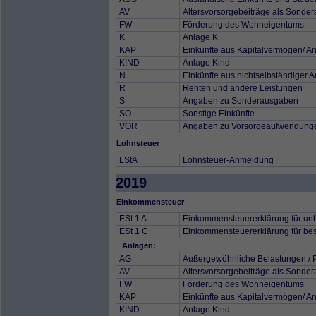
AV
Altersvorsorgebeiträge als Sonde
FW
Förderung des Wohneigentums
K
Anlage K
KAP
Einkünfte aus Kapitalvermögen/ A
KIND
Anlage Kind
N
Einkünfte aus nichtselbständiger A
R
Renten und andere Leistungen
S
Angaben zu Sonderausgaben
SO
Sonstige Einkünfte
VOR
Angaben zu Vorsorgeaufwendung
Lohnsteuer
LStA
Lohnsteuer-Anmeldung
2019
Einkommensteuer
ESt 1 A
Einkommensteuererklärung für unb
ESt 1 C
Einkommensteuererklärung für besc
Anlagen:
AG
Außergewöhnliche Belastungen / 
AV
Altersvorsorgebeiträge als Sonde
FW
Förderung des Wohneigentums
KAP
Einkünfte aus Kapitalvermögen/ A
KIND
Anlage Kind