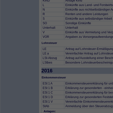
KIND
Anlage Kind
L
Einkünfte aus Land- und Forstwirts
N
Einkünfte aus nichtselbständiger A
R
Renten und andere Leistungen
S
Einkünfte aus selbständiger Arbeit
SO
Sonstige Einkünfte
Unterhalt
Unterhalt
V
Einkünfte aus Vermietung und Ver
VOR
Angaben zu Vorsorgeaufwendung
Lohnsteuer
LE
Antrag auf Lohnsteuer-Ermäßigun
LE a
Vereinfachter Antrag auf Lohnste
LSt-Abzug
Antrag auf Ausstellung einer Besc
LStbes
Besondere Lohnsteuerbescheinig
2016
Einkommensteuer
ESt 1 A
Einkommensteuererklärung für unb
ESt 1 B
Erklärung zur gesonderten - einhei
ESt 1 C
Einkommensteuererklärung für besc
ESt 1 D
Erklärung zur gesonderten Festste
ESt 1 V
Vereinfachte Einkommensteuererkl
StAb
Anmeldung über den Steuerabzug 
Anlagen: