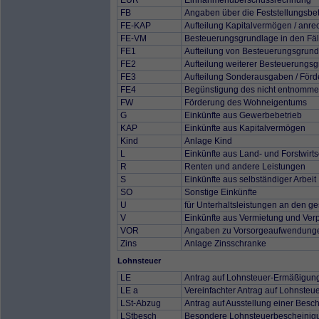
EÜR
Einnahmenüberschussrechnung
FB
Angaben über die Feststellungsbet
FE-KAP
Aufteilung Kapitalvermögen / anr
FE-VM
Besteuerungsgrundlage in den Fäl
FE1
Aufteilung von Besteuerungsgrun
FE2
Aufteilung weiterer Besteuerungs
FE3
Aufteilung Sonderausgaben / Fö
FE4
Begünstigung des nicht entnomme
FW
Förderung des Wohneigentums
G
Einkünfte aus Gewerbebetrieb
KAP
Einkünfte aus Kapitalvermögen
Kind
Anlage Kind
L
Einkünfte aus Land- und Forstwirts
R
Renten und andere Leistungen
S
Einkünfte aus selbständiger Arbeit
SO
Sonstige Einkünfte
U
für Unterhaltsleistungen an den ge
V
Einkünfte aus Vermietung und Ver
VOR
Angaben zu Vorsorgeaufwendung
Zins
Anlage Zinsschranke
Lohnsteuer
LE
Antrag auf Lohnsteuer-Ermäßigun
LE a
Vereinfachter Antrag auf Lohnste
LSt-Abzug
Antrag auf Ausstellung einer Besc
LStbesch
Besondere Lohnsteuerbescheinig