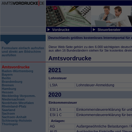
Deutschlands größtes kostenloses Internetportal für 
Diese Web-Seite gehört zu den 6.000 wichtigsten deutsc
Formulare einfach aufrufen
aus allen 16 Bundesländern stehen für Sie kostenlos direk
und direkt am Bildschirm
ausfüllen
Amtsvordrucke
Amtsvordrucke
2021
Baden-
Württemberg
Bayern
Berlin
Lohnsteuer
Brandenburg
LStA
Lohnsteuer-Anmeldung
Bremen
Hamburg
Hessen
2020
Mecklenbg-Vorpomm.
Niedersachsen
Einkommensteuer
Nordrhein-
Westfalen
Rheinland-
Pfalz
ESt 1 A
Einkommensteuererklärung für unb
Saarland
Sachsen
ESt 1 C
Einkommensteuererklärung für besc
Sachsen-
Anhalt
Schleswig-
Holstein
Anlagen:
Thüringen
AG
Außergewöhnliche Belastungen / 
AUS
Ausländische Einkünfte und Steue