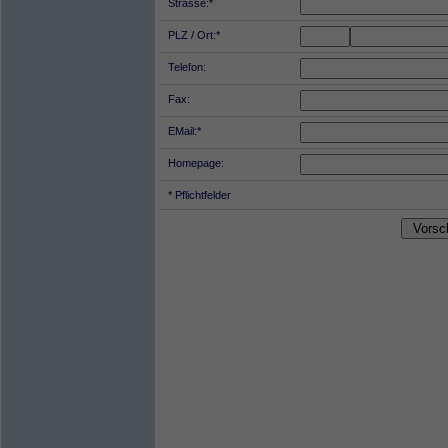
Strasse:*
PLZ / Ort:*
Telefon:
Fax:
EMail:*
Homepage:
* Pflichtfelder